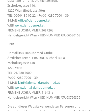
Geschäftsführer: DDr. Michael Bulla
Zschokkegasse 140,
1220 Wien (Betriebsstätte)
TEL. 0664/189 02 22 • FAX 01/280 7000 – 39
E-MAIL
office@danubemed.at
WEB
www.danubemed.at
FIRMENBUCHNUMMER 363726t
Handelsgericht Wien / UID-NUMMER ATU66530168
UND
Dentalklinik Danubemed GmbH
Ärztlicher Leiter Prim. DDr. Michael Bulla
Zschokkegasse 140
1220 Wien
TEL. 01/280 7000
FAX 01/280 7000 – 39
E-MAIL
klinik@dental-danubemed.at
WEB
www.dental-danubemed.at
FIRMENBUCHNUMMER 416431z
Handelsgericht Wien / UID-NUMMER ATU68726355
Die auf dieser Website verwendeten Personen und