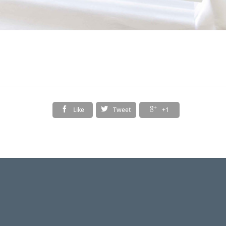



Like
Tweet
+1