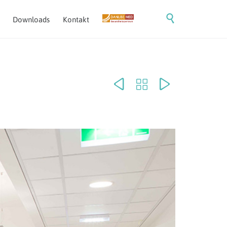
Skip

Downloads
Kontakt
to
content


