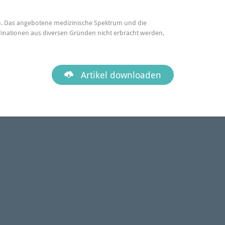
ten. Das angebotene medizinische Spektrum und die
dinationen aus diversen Gründen nicht erbracht werden,

Artikel downloaden