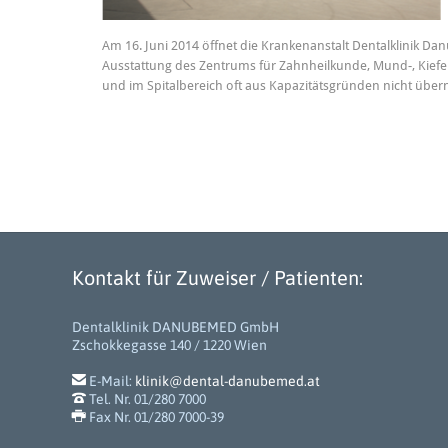
Am 16. Juni 2014 öffnet die Krankenanstalt Dentalklinik 
Ausstattung des Zentrums für Zahnheilkunde, Mund-, Kiefer
und im Spitalbereich oft aus Kapazitätsgründen nicht ü
Kontakt für Zuweiser / Patienten:
Dentalklinik DANUBEMED GmbH
Zschokkegasse 140 / 1220 Wien

E-Mail:
klinik@dental-danubemed.at

Tel. Nr. 01/280 7000

Fax Nr. 01/280 7000-39