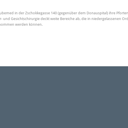
Danubemed in der Zschokkegasse 140 (gegenüber dem Donauspital) ihre Pfor
- und Gesichtschirurgie deckt weite Bereiche ab, die in niedergelassenen Or
bernommen werden können.