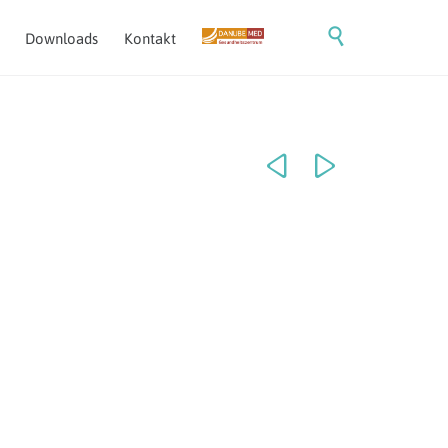
Skip

Downloads
Kontakt
to
content

